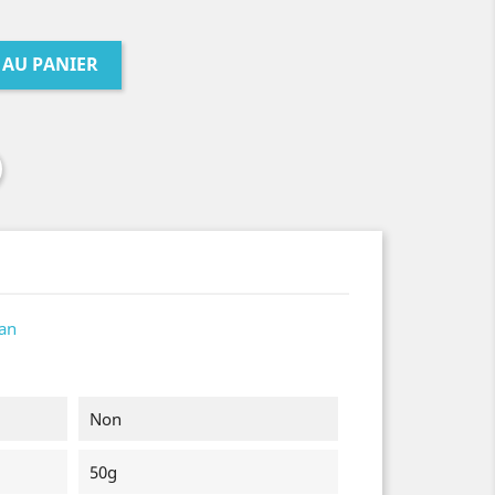
 AU PANIER
tan
Non
50g