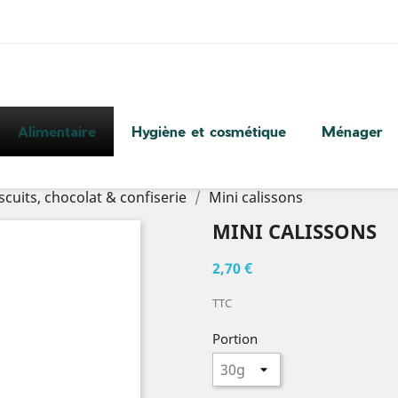
Alimentaire
Hygiène et cosmétique
Ménager
scuits, chocolat & confiserie
Mini calissons
MINI CALISSONS
2,70 €
TTC
Portion