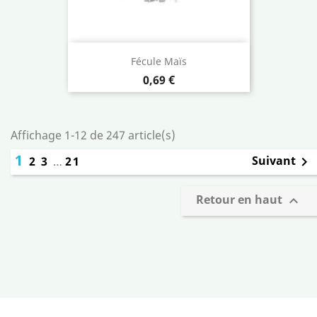
Fécule Maïs
Prix
0,69 €
Affichage 1-12 de 247 article(s)
1
Suivant
2
3
…
21

Retour en haut
