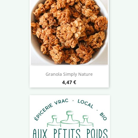
Granola Simply Nature
Prix
4,47 €