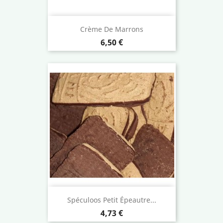
Crème De Marrons
Prix
6,50 €
Spéculoos Petit Épeautre...
Prix
4,73 €