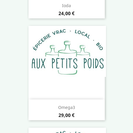
Ioda
Prix
24,00 €
Omega3
Prix
29,00 €