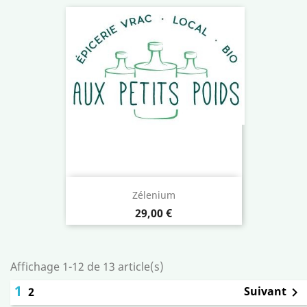
Zélenium
Prix
29,00 €
Affichage 1-12 de 13 article(s)
1
Suivant
2
