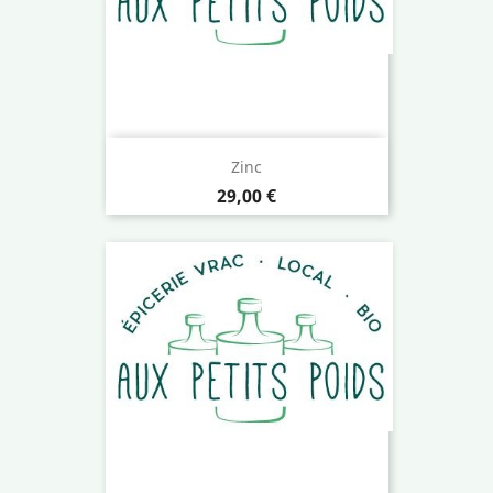
Zinc
Prix
29,00 €