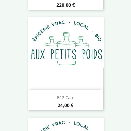
Prix
220,00 €
B12 Café
Prix
24,00 €