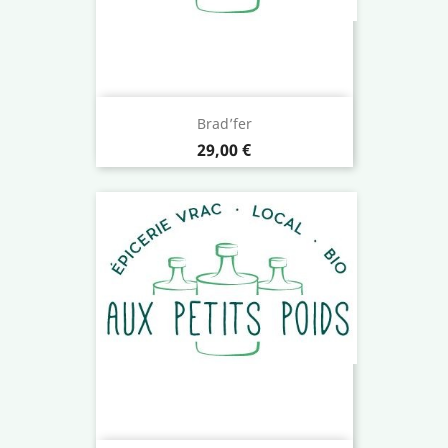
Brad’fer
Prix
29,00 €