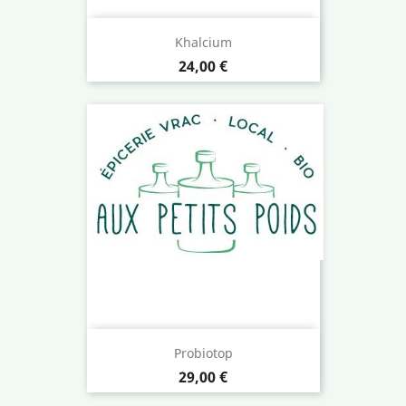
Khalcium
Prix
24,00 €
Probiotop
Prix
29,00 €