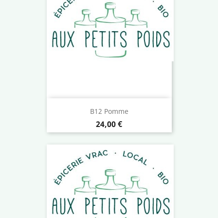
B12 Pomme
Prix
24,00 €