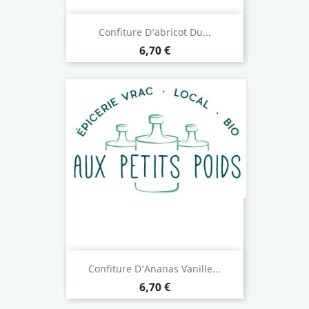
Confiture D’abricot Du...
Prix
6,70 €
Confiture D’Ananas Vanille...
Prix
6,70 €