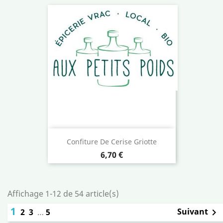
Confiture De Cerise Griotte
Prix
6,70 €
Affichage 1-12 de 54 article(s)
1
Suivant
2
3
…
5
