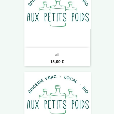
Ail
Prix
15,00 €