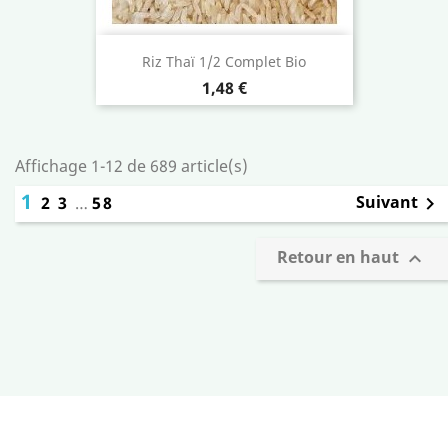
Riz Thaï 1/2 Complet Bio
Prix
1,48 €
Affichage 1-12 de 689 article(s)
1
Suivant
2
3
…
58

Retour en haut
