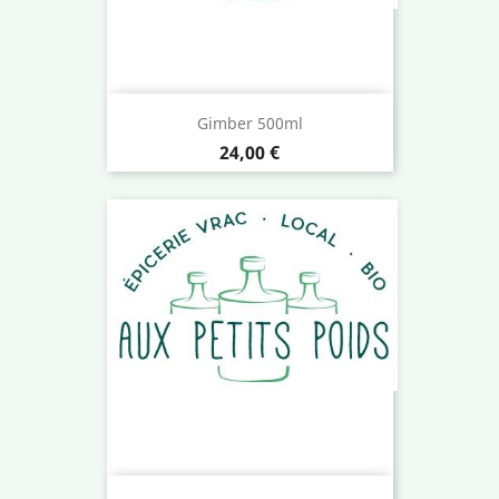
Gimber 500ml
Prix
24,00 €