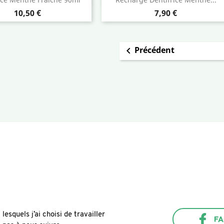
Prix
Prix
10,50 €
7,90 €
Précédent

esquels j’ai choisi de travailler
F