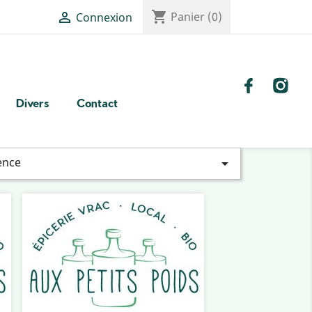
shopping_cart

Panier
(0)
Connexion
Divers
Contact
ence
