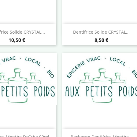
Aperçu rapide
Aperçu rapide


frice Solide CRYSTAL...
Dentifrice Solide CRYSTAL...
Prix
Prix
10,50 €
8,50 €
Aperçu rapide
Aperçu rapide


ice Menthe Fraîche 90ml
Recharge Dentifrice Menthe...