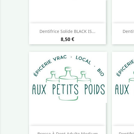
Aperçu rapide

Dentifrice Solide BLACK IS...
Denti
Prix
8,50 €
Aperçu rapide

Brosse À Dent Adulte Medium
Dentifr