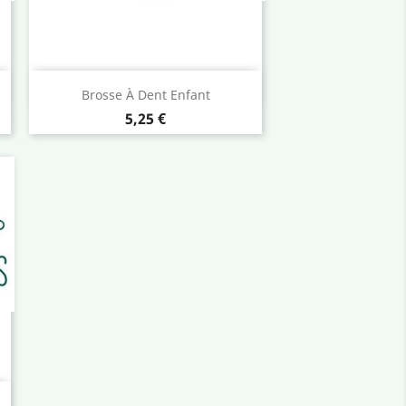
Aperçu rapide

Brosse À Dent Enfant
Prix
5,25 €